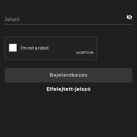
visibility_off
Jelszó
Bejelentkezés
Elfelejtett-jelszó